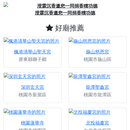
澄霖沉香邀您一同捐香積功德
好廟拍
好廟推薦
楓港清華山聖天宮
龜山慈恩宮
屏東縣獅子鄉
桃園市龜山區
深圳玄天宮
龍潭聖鑫宮
桃園市新屋區
桃園市龍潭區
桃園蓮華寺
北投福慶宮