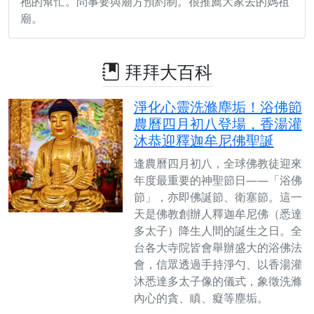
祂的幫忙。問事要與廟方預約制。很推薦大家去的媽祖
廟。
拜拜大百科
淨化心靈洗滌塵垢！浴佛節
農曆四月初八登場，香湯灌
沐恭迎釋迦牟尼佛聖誕
逢農曆四月初八，全球佛教徒迎來
年度最重要的神聖節日——「浴佛
節」，亦即佛誕節、衛塞節。這一
天是佛教創辦人釋迦牟尼佛（悉達
多太子）降生人間的誕生之日。全
台各大寺院皆會舉辦盛大的浴佛法
會，信眾透過手持淨勺、以香湯灌
沐悉達多太子像的儀式，象徵洗滌
內心的貪、瞋、癡等塵垢。