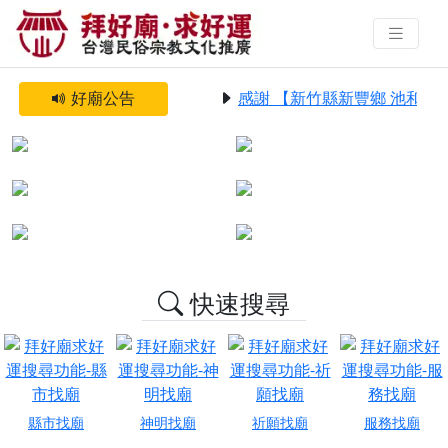
拜好廟求好運 找到與您有緣的信仰
Previous
Next
好廟公告
感謝 【新竹縣新豐鄉 池和宮】
財運、事業與工作
好姻緣、人緣與貴人
求學與考試運
懷孕與子女成長
外出旅行與行車平安
健康與求醫指引
快速搜尋
縣市找廟
神明找廟
祈願找廟
服務找廟