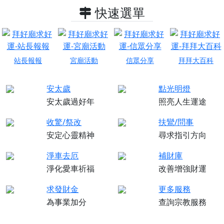
快速選單
站長報報
宮廟活動
信眾分享
拜拜大百科
安太歲
點光明燈
安太歲過好年
照亮人生運途
收驚/祭改
扶鸞/問事
安定心靈精神
尋求指引方向
淨車去厄
補財庫
淨化愛車祈福
改善增強財運
求發財金
更多服務
為事業加分
查詢宗教服務