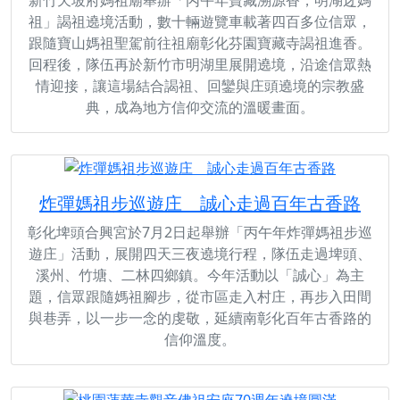
新竹天坡府媽祖廟舉辦「丙午年寶藏溯源香，明湖迓媽
祖」謁祖遶境活動，數十輛遊覽車載著四百多位信眾，
跟隨寶山媽祖聖駕前往祖廟彰化芬園寶藏寺謁祖進香。
回程後，隊伍再於新竹市明湖里展開遶境，沿途信眾熱
情迎接，讓這場結合謁祖、回鑾與庄頭遶境的宗教盛
典，成為地方信仰交流的溫暖畫面。
炸彈媽祖步巡遊庄 誠心走過百年古香路
彰化埤頭合興宮於7月2日起舉辦「丙午年炸彈媽祖步巡
遊庄」活動，展開四天三夜遶境行程，隊伍走過埤頭、
溪州、竹塘、二林四鄉鎮。今年活動以「誠心」為主
題，信眾跟隨媽祖腳步，從市區走入村庄，再步入田間
與巷弄，以一步一念的虔敬，延續南彰化百年古香路的
信仰溫度。