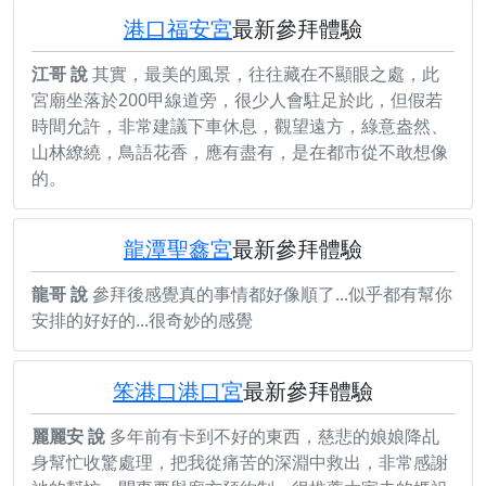
港口福安宮
最新參拜體驗
江哥 說
其實，最美的風景，往往藏在不顯眼之處，此
宮廟坐落於200甲線道旁，很少人會駐足於此，但假若
時間允許，非常建議下車休息，觀望遠方，綠意盎然、
山林繚繞，鳥語花香，應有盡有，是在都市從不敢想像
的。
龍潭聖鑫宮
最新參拜體驗
龍哥 說
參拜後感覺真的事情都好像順了...似乎都有幫你
安排的好好的...很奇妙的感覺
笨港口港口宮
最新參拜體驗
麗麗安 說
多年前有卡到不好的東西，慈悲的娘娘降乩
身幫忙收驚處理，把我從痛苦的深淵中救出，非常感謝