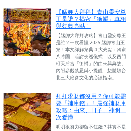
【艋舺大拜拜】青山靈安尊
王是誰？揭密「衝轎」真相
與祭典亮點！
【艋舺大拜拜攻略】青山靈安尊王
是誰？一次看懂 2025 艋舺青山王
祭！本文詳解祭典 4 大亮點：獨家
八將團、暗訪夜巡儀式，以及西門
町天后宮「衝轎」的由來與典故。
內附參觀禁忌與小提醒，想體驗台
北三大廟會文化的必讀指南。
拜拜求財都沒用？你可能需
要「補庫錢」！最強補財庫
攻略：由來、日子、神明一
次看懂
明明很努力卻留不住錢？其實不是