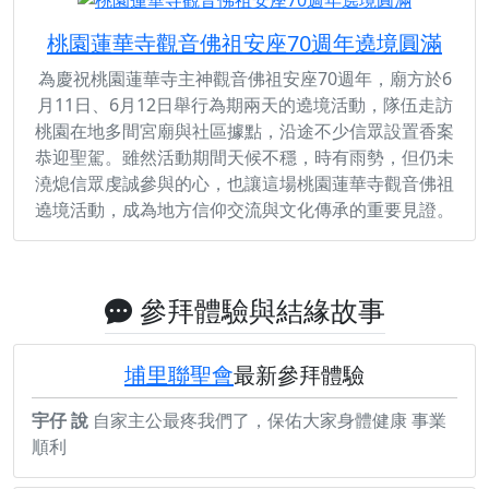
桃園蓮華寺觀音佛祖安座70週年遶境圓滿
為慶祝桃園蓮華寺主神觀音佛祖安座70週年，廟方於6
月11日、6月12日舉行為期兩天的遶境活動，隊伍走訪
桃園在地多間宮廟與社區據點，沿途不少信眾設置香案
恭迎聖駕。雖然活動期間天候不穩，時有雨勢，但仍未
澆熄信眾虔誠參與的心，也讓這場桃園蓮華寺觀音佛祖
遶境活動，成為地方信仰交流與文化傳承的重要見證。
參拜體驗與結緣故事
埔里聯聖會
最新參拜體驗
宇仔 說
自家主公最疼我們了，保佑大家身體健康 事業
順利